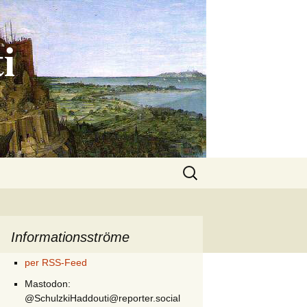
i
Suchen
nach:
Informationsströme
per RSS-Feed
Mastodon:
@SchulzkiHaddouti@reporter.social