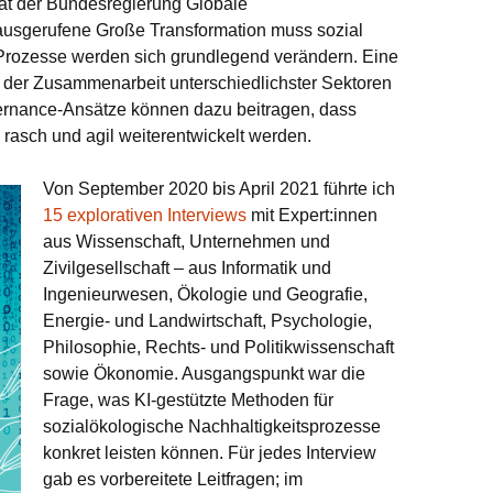
at der Bundesregierung Globale
sgerufene Große Transformation muss sozial
Prozesse werden sich grundlegend verändern. Eine
uf der Zusammenarbeit unterschiedlichster Sektoren
vernance-Ansätze können dazu beitragen, dass
rasch und agil weiterentwickelt werden.
Von September 2020 bis April 2021 führte ich
15 explorativen Interviews
mit Expert:innen
aus Wissenschaft, Unternehmen und
Zivilgesellschaft – aus Informatik und
Ingenieurwesen, Ökologie und Geografie,
Energie- und Landwirtschaft, Psychologie,
Philosophie, Rechts- und Politikwissenschaft
sowie Ökonomie. Ausgangspunkt war die
Frage, was KI-gestützte Methoden für
sozialökologische Nachhaltigkeitsprozesse
konkret leisten können. Für jedes Interview
gab es vorbereitete Leitfragen; im