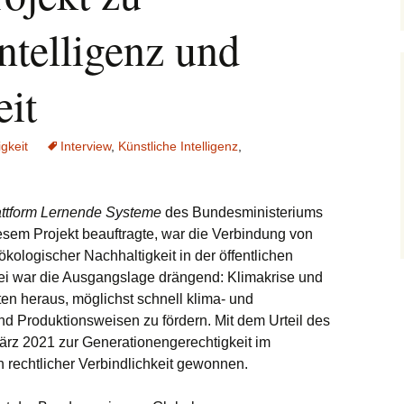
tenjagd im Internet
ntelligenz und
m Ende der
onymität
eit
gkeit
Interview
,
Künstliche Intelligenz
,
attform Lernende Systeme
des Bundesministeriums
esem Projekt beauftragte, war die Verbindung von
ökologischer Nachhaltigkeit in der öffentlichen
ei war die Ausgangslage drängend: Klimakrise und
ten heraus, möglichst schnell klima- und
d Produktionsweisen zu fördern. Mit dem Urteil des
rz 2021 zur Generationengerechtigkeit im
 rechtlicher Verbindlichkeit gewonnen.