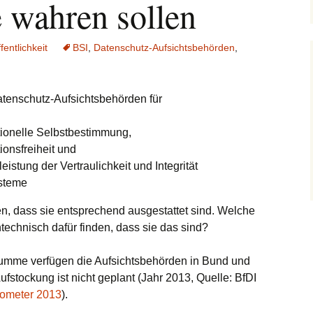
 wahren sollen
tenjagd im Internet
m Ende der
fentlichkeit
BSI
,
Datenschutz-Aufsichtsbehörden
,
onymität
tenschutz-Aufsichtsbehörden für
tionelle Selbstbestimmung,
ionsfreiheit und
istung der Vertraulichkeit und Integrität
ysteme
n, dass sie entsprechend ausgestattet sind. Welche
technisch dafür finden, dass sie das sind?
Summe verfügen die Aufsichtsbehörden in Bund und
Aufstockung ist nicht geplant (Jahr 2013, Quelle: BfDI
ometer 2013
).