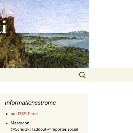
i
Suchen
nach:
Informationsströme
per RSS-Feed
Mastodon:
@SchulzkiHaddouti@reporter.social