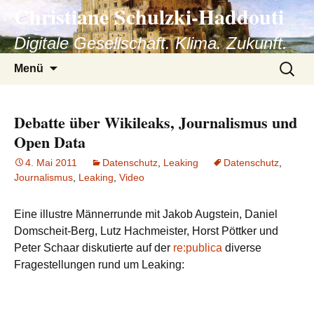
Christiane Schulzki-Haddouti
Zum
Inhalt
Digitale Gesellschaft. Klima. Zukunft.
springen
Suchen
Menü
nach:
Debatte über Wikileaks, Journalismus und
Open Data
4. Mai 2011
Datenschutz
,
Leaking
Datenschutz
,
Journalismus
,
Leaking
,
Video
Eine illustre Männerrunde mit Jakob Augstein, Daniel
Domscheit-Berg, Lutz Hachmeister, Horst Pöttker und
Peter Schaar diskutierte auf der
re:publica
diverse
Fragestellungen rund um Leaking: