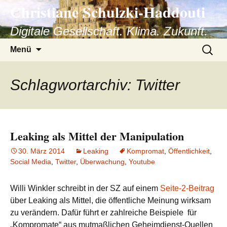
Christiane Schulzki-Haddouti
Zum
Inhalt
Digitale Gesellschaft. Klima. Zukunft.
springen
Suchen
Menü
nach:
Schlagwortarchiv: Twitter
Leaking als Mittel der Manipulation
30. März 2014
Leaking
Kompromat
,
Öffentlichkeit
,
Social Media
,
Twitter
,
Überwachung
,
Youtube
Willi Winkler schreibt in der SZ auf einem
Seite-2-Beitrag
über Leaking als Mittel, die öffentliche Meinung wirksam
zu verändern. Dafür führt er zahlreiche Beispiele für
„Kompromate“ aus mutmaßlichen Geheimdienst-Quellen